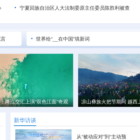
心
宁夏回族自治区人大法制委原主任委员陈胜利被查
谎言
世界给“__在中国”填新词
火把节期间 越西上演“梯田星火”
古代版“愤怒的小鸟”——
新华访谈
从“被动应对”到“主动预