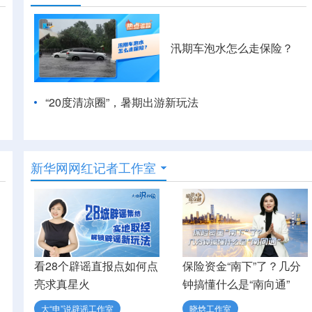
汛期车泡水怎么走保险？
“20度清凉圈”，暑期出游新玩法
新华网网红记者工作室
看28个辟谣直报点如何点
保险资金“南下”了？几分
亮求真星火
钟搞懂什么是“南向通”
大“申”说辟谣工作室
晓焓工作室