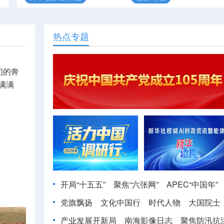
热点专题
们的奔
满满
开局“十五五”
聚焦“六张网”
APEC“中国年”
党旗飘扬
文化中国行
时代人物
大国院士
产业发展开新局
南海影像日志
聚焦防汛抗