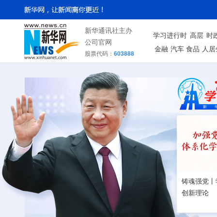
新华通讯社主办
学习进行时
高层
时
公司官网
金融
汽车
食品
人居
股票代码：
603888
铸魂强党丨
创新理论