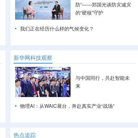
防”——郑国光谈防灾减灾
的“硬核”守护
我们正在经历什么样的气候变化？
新华网科技观察
与中国同行，共赴智能未
来
物理AI：从WAIC展台，奔赴真实产业“战场”
热点追踪