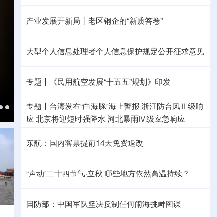
产业发展开新局丨
老区铜企的“新质答卷”
大型个人信息处理者个人信息保护规定公开征求意见
专题丨
《民用航空发展“十五五”规划》印发
专题丨
台湾发布“白海豚”海上警报
浙江防台风Ⅲ级响
应
北京将迎短时强降水
河北暴雨Ⅳ级应急响应
东航：国内客票提前14天免费退改
“声动”二十四节气·立秋
哪些地方依然高温持续？
国防部：中国军队坚决反制任何闹海挑衅图谋