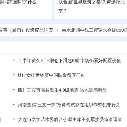
标都“强制”了什么
联合国“世界建筑之都”为何选择北
京？
雨）Ⅳ级应急响应
南水北调中线工程调水突破800亿立方米
上半年黄金ETF增仓下滑超6成 市场仍看好配置价值
U17女排世锦赛中国队取得开门红
四川宜宾市高县发生4.9级地震 当地震感明显
河南查实“三支一扶”招募笔试存在组织作弊犯罪行为
成
大连市文学艺术界联合会原主席王会军接受审查调查