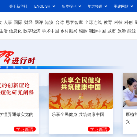
关于新华社
ENGLISH
新华报刊
地方频道
承建网站
政
人事
国际
财经
网评
港澳
台湾
思客智库
全球连线
教育
科技
科创
生活
信息化
数字经济
学术中国
乡村振兴
银龄
溯源中国
城市
旅游
能源
学懂弄通做实党的
乐享全民健身 共筑健康中国
厚植
兴
学习新语
学习新语