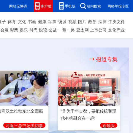
网站无障碍
客户端
手机版
站内搜索
网络举报专区
量子
体育
文化
书画
健康
军事
访谈
视频
图片
政务
法律
中央文件
会展
彩票
娱乐
时尚
悦读
公益
一带一路
亚太网
上市公司
文化产业
报道专集
营商沃土推动东北全面振
“作为千年古都，要把传统和现
代有机融合在一起”
习近平总书记关切事
近镜头