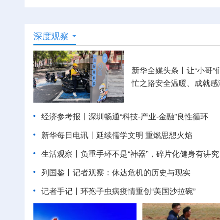
深度观察
新华全媒头条丨
让“小哥”
忙之路安全温暖、成就感
经济参考报丨
深圳畅通“科技-产业-金融”良性循环
新华每日电讯丨
延续儒学文明 重燃思想火焰
生活观察丨负重手环不是“神器”，碎片化健身有讲究
列国鉴丨记者观察：休达危机的历史与现实
记者手记丨环孢子虫病疫情重创“美国沙拉碗”