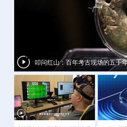
“十五五”开局之年传统产业转型
叩问红山：百年考古现场的五千
来西藏，赴一场20℃的悠然夏日