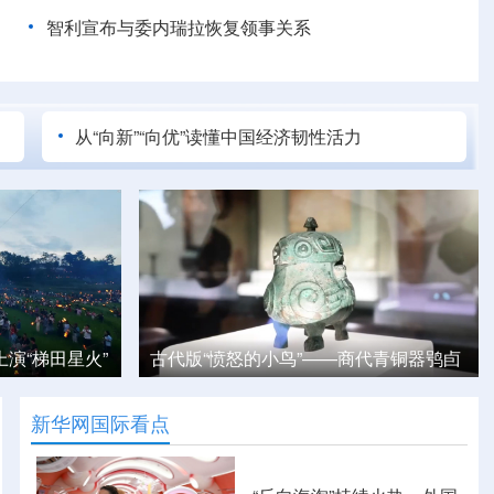
智利宣布与委内瑞拉恢复领事关系
从“向新”“向优”读懂中国经济韧性活力
商代青铜器鸮卣
宁夏：沙坡头景区引客来
新华网国际看点