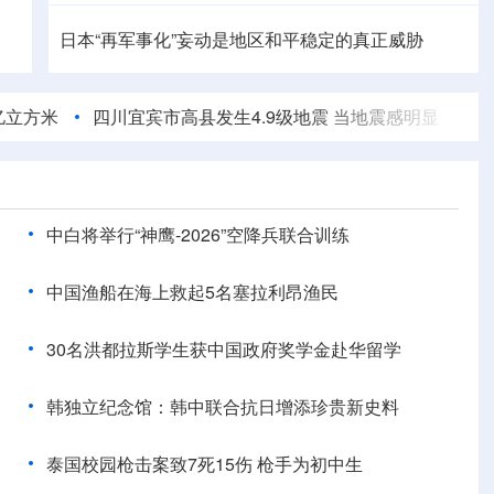
日本“再军事化”妄动是地区和平稳定的真正威胁
美将对多晶硅衍生品加征关税 引入最低进口价机制
四川宜宾市高县发生4.9级地震 当地震感明显
我国外贸进
学习新语·铸魂强党丨学懂弄通做实党的创新理论
中白将举行“神鹰-2026”空降兵联合训练
中国渔船在海上救起5名塞拉利昂渔民
30名洪都拉斯学生获中国政府奖学金赴华留学
韩独立纪念馆：韩中联合抗日增添珍贵新史料
泰国校园枪击案致7死15伤 枪手为初中生