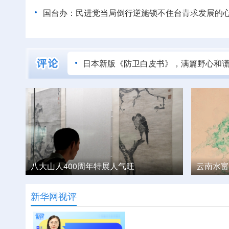
国台办：民进党当局倒行逆施锁不住台青求发展的
日本新版《防卫白皮书》，满篇野心和
云南水富：两江交汇上演“双色江面”奇观
凉山彝族
新华网视评