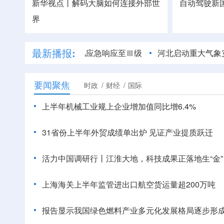
新华视点丨解码大脑如何连接外部世
自动驾驶新国
界
最新播报:
 浙江提升防台风应急响应至Ⅲ级
河北启动重大气象灾害（暴
要闻聚焦
时政
财经
国际
上半年机械工业规上企业增加值同比增6.4%
31省份上半年外贸成绩单出炉 见证产业提质跃迁
活力中国调研行丨
江淮大地，科技成果正落地生“金”
上海海关上半年监管进出口航空货运量超200万吨
报告显示我国绿色燃料产业多元化发展格局逐步形